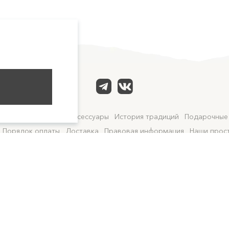
асла
Благовония и аксессуары
История традиций
Подарочные
Порядок оплаты
Доставка
Правовая информация
Наши прос
Пункты самовывоза
Москва:
м. "Тверская", улица Тверская, д.15 +7 977 877-60-09
Санкт-Петербург:
м. "Сенная площадь", улица Гороховая, 49Б +7 921 652-17-12
© nofilters