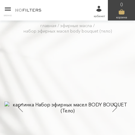
0
меню
кабинет
корзина
главная
/
эфирные масла
/
набор эфирных масел body bouquet (тело)