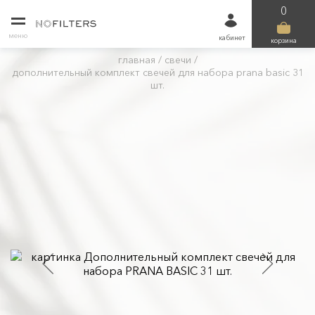
0
меню
кабинет
корзина
главная
/
свечи
/
дополнительный комплект свечей для набора prana basic 31
шт.