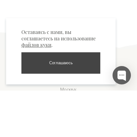
Оставаясь с нами, вы
соглашаетесь на использование
файлов куки
.
Соглашаюсь
Пункты самовывоза
Москва:
м. "Тверская", улица Тверская, д.15 +7 977 877-60-09
Санкт-Петербург:
м. "Сенная площадь", улица Гороховая, 49Б +7 921 652-17-12
© nofilters