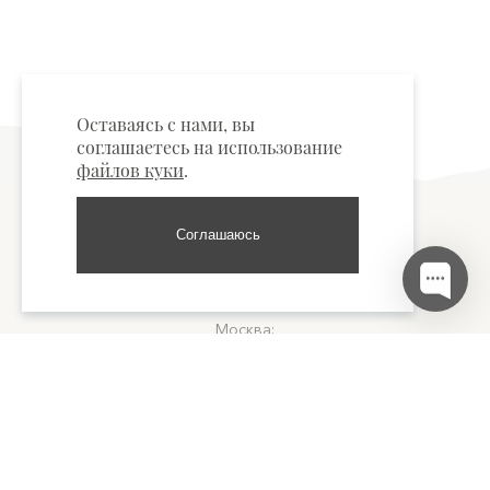
Оставаясь с нами, вы
соглашаетесь на использование
файлов куки
.
Соглашаюсь
Пункты самовывоза
Москва:
м. "Тверская", улица Тверская, д.15 +7 977 877-60-09
Санкт-Петербург:
м. "Сенная площадь", улица Гороховая, 49Б +7 921 652-17-12
© nofilters