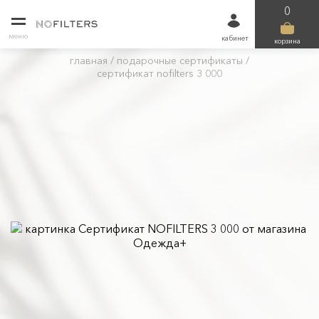
0
меню
кабинет
корзина
главная
/
подарочные сертификаты
/
сертификат nofilters 3 000