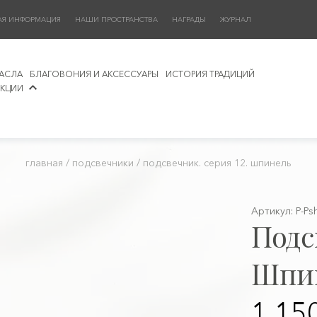
АЯ ИНФОРМАЦИЯ
НАШИ ПРОСТРАНСТВА
НАГРАДЫ
ЖУРНАЛ
АСЛА
БЛАГОВОНИЯ И АКСЕССУАРЫ
ИСТОРИЯ ТРАДИЦИЙ
КЦИИ
главная
/
подсвечники
/
подсвечник. серия 12. шпинель
Артикул: P-Ps
Подс
Шпи
1 15