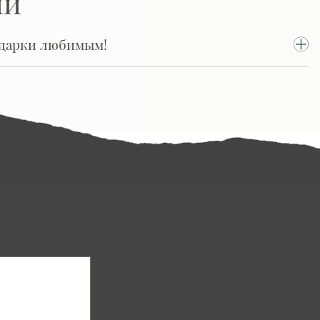
ии
одарки любимым!