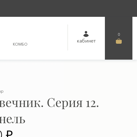
0
кабинет
КОМБО
hp
вечник. Серия 12.
нель
0 ₽