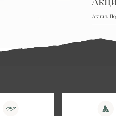
Акц
Акция. П