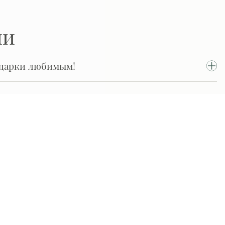
ии
одарки любимым!