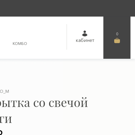
0
кабинет
КОМБО
SO_M
ытка со свечой
ги
₽