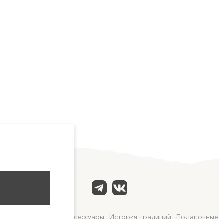
асла
Благовония и аксессуары
История традиций
Подарочные