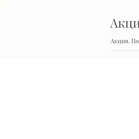
Акц
Акция. П