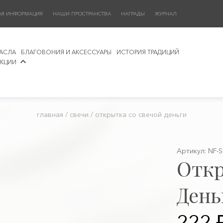
АЯ ИНФОРМАЦИЯ
НАШИ ПРОСТРАНСТВА
НАГРАДЫ
ЖУРНАЛ
АСЛА
БЛАГОВОНИЯ И АКСЕССУАРЫ
ИСТОРИЯ ТРАДИЦИЙ
КЦИИ
главная
/
свечи
/
открытка со свечой деньги
Артикул: NF-
Откр
День
222 