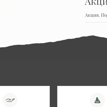
Акц
Акция. П