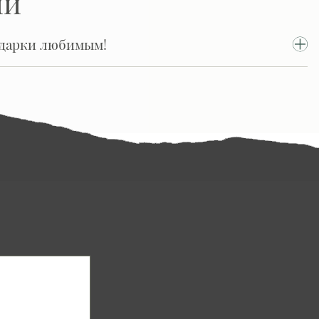
ии
одарки любимым!