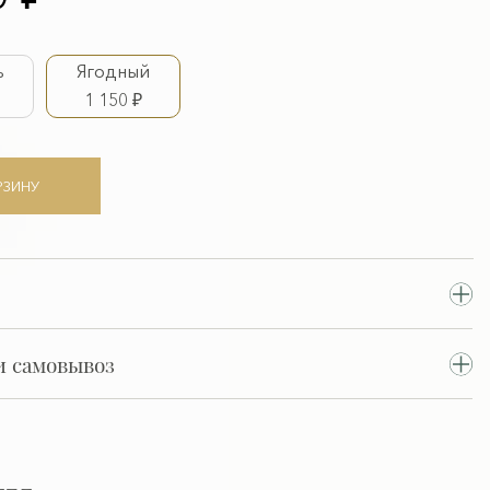
ь
Ягодный
1 150 ₽
РЗИНУ
и самовывоз