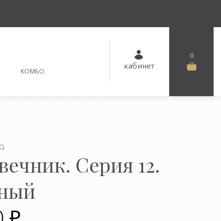
0
кабинет
КОМБО
YG
вечник. Серия 12.
дный
0 ₽