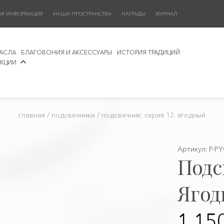
АЯ ИНФОРМАЦИЯ
НАШИ ПРОСТРАНСТВА
НАГРАДЫ
ЖУРНАЛ
АСЛА
БЛАГОВОНИЯ И АКСЕССУАРЫ
ИСТОРИЯ ТРАДИЦИЙ
КЦИИ
главная
/
подсвечники
/
подсвечник. серия 12. ягодный
Артикул: P-P
Подс
Яго
1 15