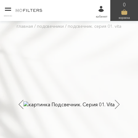
0
меню
кабинет
корзина
главная
/
подсвечники
/
подсвечник. серия 01. vita